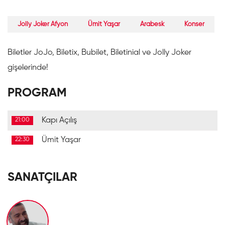
Jolly Joker Afyon
Ümit Yaşar
Arabesk
Konser
Biletler JoJo, Biletix, Bubilet, Biletinial ve Jolly Joker
gişelerinde!
PROGRAM
Kapı Açılış
21:00
Ümit Yaşar
22:30
SANATÇILAR