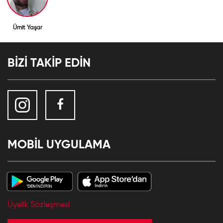
Ümit Yaşar
BİZİ TAKİP EDİN
MOBİL UYGULAMA
Üyelik Sözleşmesi